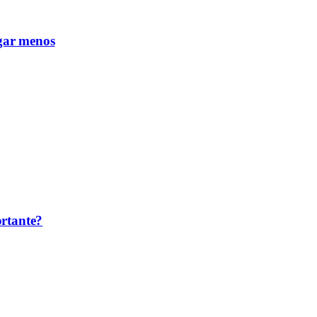
gar menos
ortante?