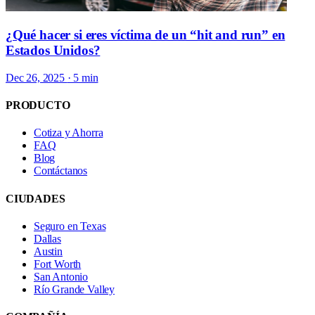
¿Qué hacer si eres víctima de un “hit and run” en
Estados Unidos?
Dec 26, 2025
· 5 min
PRODUCTO
Cotiza y Ahorra
FAQ
Blog
Contáctanos
CIUDADES
Seguro en Texas
Dallas
Austin
Fort Worth
San Antonio
Río Grande Valley