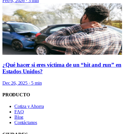
Feb 6, 2026
· 3 min
¿Qué hacer si eres víctima de un “hit and run” en
Estados Unidos?
Dec 26, 2025
· 5 min
PRODUCTO
Cotiza y Ahorra
FAQ
Blog
Contáctanos